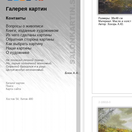
Галерея картин
Контакты
Размеры: 38x48 см
Материал: Масло и холст
Автор: Хохорь А.Ю.
Вопросы о живописи
Книги, изданные художником
Из чего сделаны картины
Обратная сторона картины
Как выбрать картину
Наши картины
О художнике
Не погасал лесной пожар,
Но, гарью солнечной влекомый,
Стрелой бросался я в угар,
Целуя воздух незнакомый.
Блок А.А.
Каталог картин
Поиск
Карта сайта
Хостов 54, Хитов 480
2-16916-0