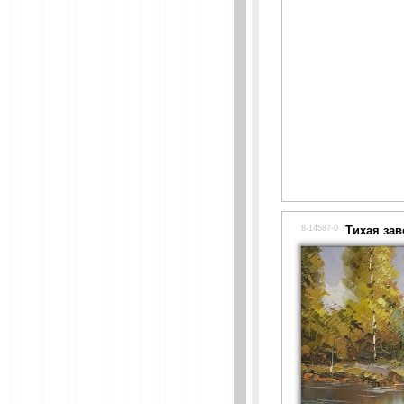
8-14587-0
Тихая зав