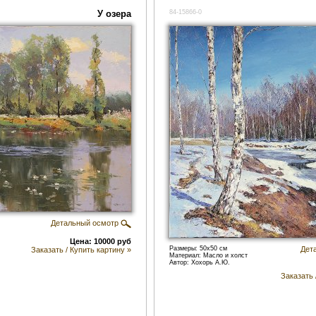
У озера
84-15866-0
Детальный осмотр
Цена: 10000 руб
Размеры: 50x50 см
Дет
Заказать / Купить картину »
Материал: Масло и холст
Автор: Хохорь А.Ю.
Заказать 