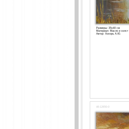
Размеры: 35x40 см
Материал: Масло и холст
Автор: Хохорь А.Ю.
46-12650-0