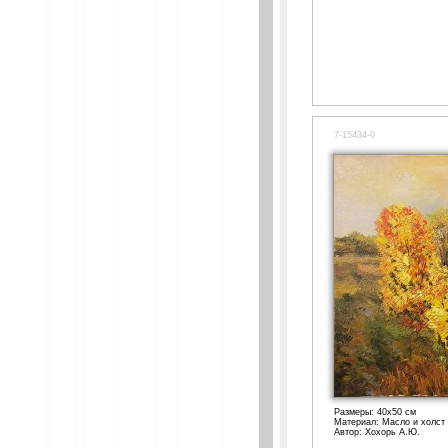
7-15434-0
Размеры: 40x50 см
Материал: Масло и холст
Автор: Хохорь А.Ю.