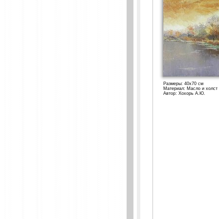
Размеры: 40x70 см
Материал: Масло и холст
Автор: Хохорь А.Ю.