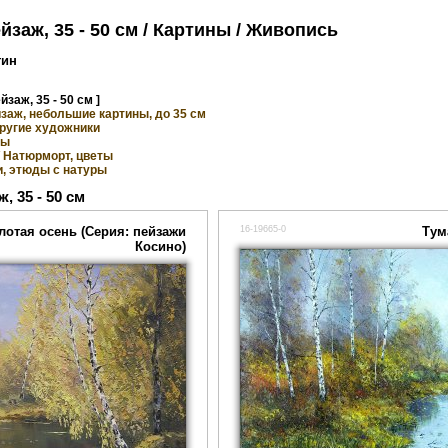
йзаж, 35 - 50 см / Картины / Живопись
тин
йзаж, 35 - 50 см ]
йзаж, небольшие картины, до 35 см
 Другие художники
ты
rs / Натюрморт, цветы
, этюды с натуры
, 35 - 50 см
лотая осень (Серия: пейзажи
16-19665-0
Тум
Косино)