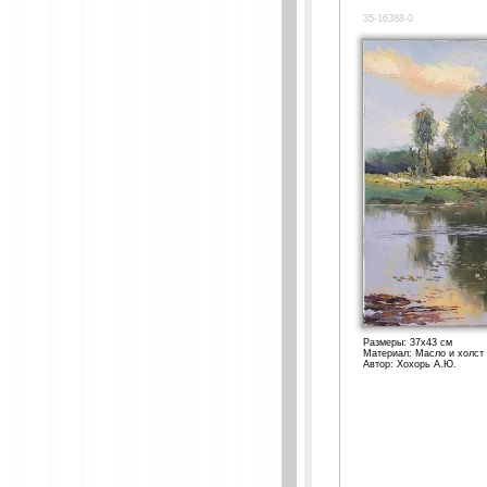
35-16388-0
Размеры: 37x43 см
Материал: Масло и холст
Автор: Хохорь А.Ю.