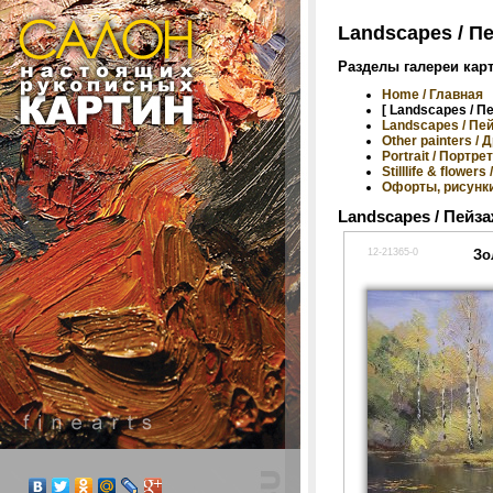
Landscapes / Пе
Разделы галереи кар
Home / Главная
[ Landscapes / Пе
Landscapes / Пе
Other painters /
Portrait / Портре
Stilllife & flowe
Офорты, рисунки
Landscapes / Пейзаж
12-21365-0
Зо