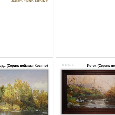
Заказать / Купить картину »
одь (Серия: пейзажи Косино)
26-14087-0
Исток (Серия: п