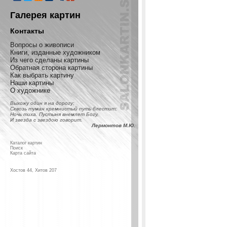
Галерея картин
Контакты
Вопросы о живописи
Книги, изданные художником
Из чего сделаны картины
Обратная сторона картины
Как выбрать картину
Наши картины
О художнике
Выхожу один я на дорогу;
Сквозь туман кремнистый путь блестит;
Ночь тиха. Пустыня внемлет Богу,
И звезда с звездою говорит.
Лермонтов М.Ю.
Каталог картин
Поиск
Карта сайта
Хостов 44, Хитов 207