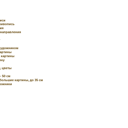
иси
 живопись
ия
направления
т
 художником
картины
 картины
ину
, цветы
- 50 см
большие картины, до 35 см
дожники