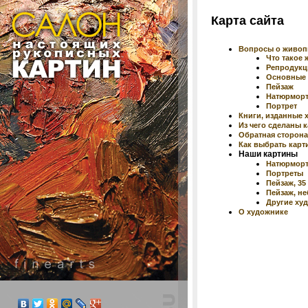
Карта сайта
Вопросы о живоп
Что такое
Репродукц
Основные 
Пейзаж
Натюрмор
Портрет
Книги, изданные
Из чего сделаны 
Обратная сторона
Как выбрать карт
Наши картины
Натюрморт
Портреты
Пейзаж, 35 
Пейзаж, не
Другие ху
О художнике