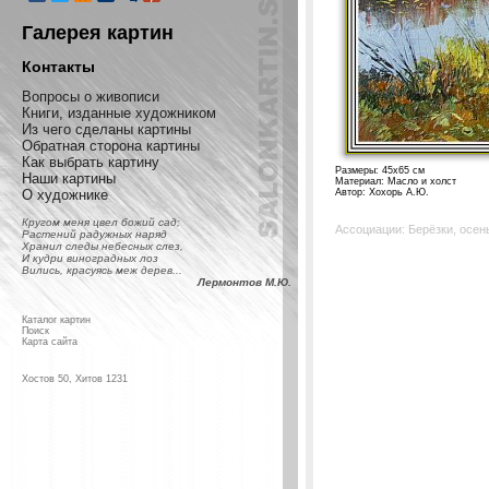
Галерея картин
Контакты
Вопросы о живописи
Книги, изданные художником
Из чего сделаны картины
Обратная сторона картины
Как выбрать картину
Размеры: 45x65 см
Наши картины
Материал: Масло и холст
О художнике
Автор: Хохорь А.Ю.
Кругом меня цвел божий сад;
Ассоциации: Берёзки, осень
Растений радужных наряд
Хранил следы небесных слез,
И кудри виноградных лоз
Вились, красуясь меж дерев...
Лермонтов М.Ю.
Каталог картин
Поиск
Карта сайта
Хостов 50, Хитов 1231