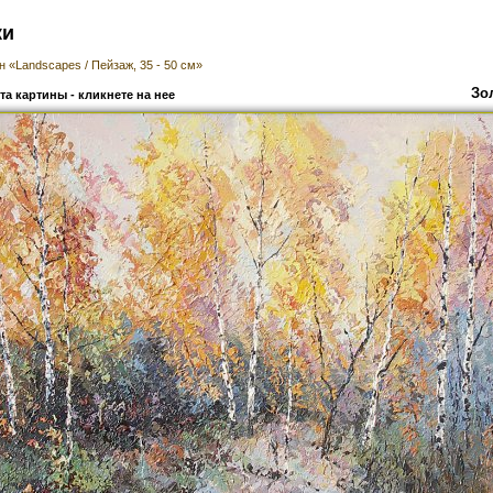
ки
н «Landscapes / Пейзаж, 35 - 50 см»
Зо
а картины - кликнете на нее