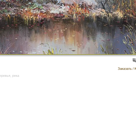
Ц
Заказать / 
еревья, река