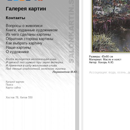
Галерея картин
Контакты
Вопросы о живописи
Книги, изданные художником
Из чего сделаны картины
Обратная сторона картины
Как выбрать картину
Наши картины
О художнике
Размеры: 45x60 см
Когда волнуется желтеющая нива,
Материал: Масло и холст
И свежий лес шумит при звуке ветерка,
Автор: Хохорь А.Ю.
И прячется в саду малиновая слива
Под тенью сладостной зеленого листка.
Лермонтов М.Ю.
Ассоциации: вода, осень, д
Каталог картин
Поиск
Карта сайта
Хостов 78, Хитов 550